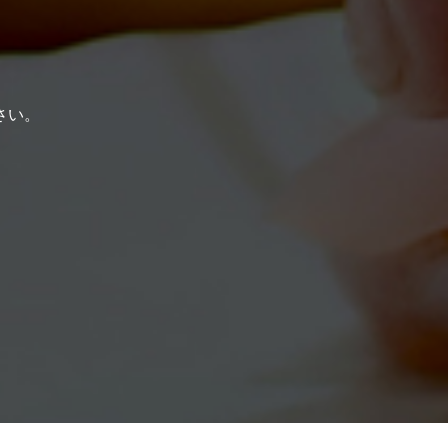
。
さい。